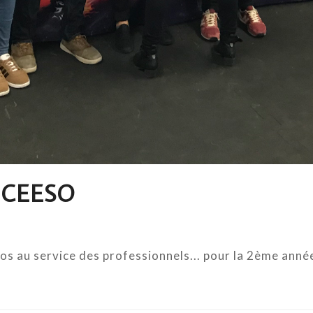
le CEESO
ros au service des professionnels... pour la 2ème ann
.